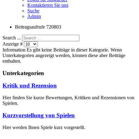
Kontaktieren Sie uns
Suche
Admin
Beitragsaufrufe
720803
Search ...
Anzeige #
Information
Es gibt keine Beiträge in dieser Kategorie. Wenn
Unterkategorien angezeigt werden, können diese aber Beiträge
enthalten.
Unterkategorien
Kritik und Rezension
Hier finden Sie kurze Bewertungen, Kritiken und Rezensionen von
Spielen.
Kurzvorstellung von Spielen
Hier werden Ihnen Spiele kurz vorgestellt.