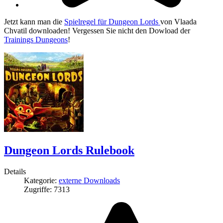
Jetzt kann man die
Spielregel für Dungeon Lords
von Vlaada
Chvatil downloaden! Vergessen Sie nicht den Dowload der
Trainings Dungeons
!
Dungeon Lords Rulebook
Details
Kategorie:
externe Downloads
Zugriffe: 7313