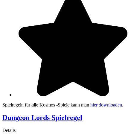
Spielregeln für
alle
Kosmos -Spiele kann man
hier downloaden
.
Dungeon Lords Spielregel
Details