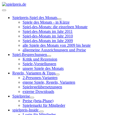
Spielpreis-Spiel des Monats
Spiele des Monats - in Kürze
Spiel-des-Monats: die einzelnen Monate
Spiel-des-Monats im Jahr 2011
Spiel-des-Monats im Jahr 2010
Spiel-des-Monats im Jahr 2009
alle Spiele des Monats von 2009 bis heute
allgemeine Auszeichnungen und Preise
Spiel-Besprechungen
Kritik und Rezension
Spiele-Vorstellungen
unsere Spiele des Monats
Regeln, Varianten & Tipps
2-Personen-Varianten
eigene Spiele, Regeln, Varianten
Spielregelübersetzungen
externe Downloads
Spielpreise
Preise (beta-Phase)
Spielemarkt für Mitglieder
spielpreis-Inside
Login für Mitglieder