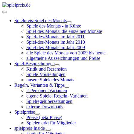
Spielpreis-Spiel des Monats
Spiele des Monats - in Kürze
Spiel-des-Monats: die einzelnen Monate
Spiel-des-Monats im Jahr 2011
Spiel-des-Monats im Jahr 2010
Spiel-des-Monats im Jahr 2009
alle Spiele des Monats von 2009 bis heute
allgemeine Auszeichnungen und Preise
Spiel-Besprechungen
Kritik und Rezension
Spiele-Vorstellungen
unsere Spiele des Monats
Regeln, Varianten & Tipps
2-Personen-Varianten
eigene Spiele, Regeln, Varianten
Spielregelübersetzungen
externe Downloads
Spielpreise
Preise (beta-Phase)
Spielemarkt für Mitglieder
spielpreis-Inside
Login für Mitglieder